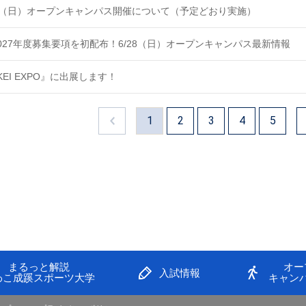
日（日）オープンキャンパス開催について（予定どおり実施）
027年度募集要項を初配布！6/28（日）オープンキャンパス最新情報
IKEI EXPO』に出展します！
1
2
3
4
5
まるっと解説
オー
入試情報
わこ成蹊スポーツ大学
キャン