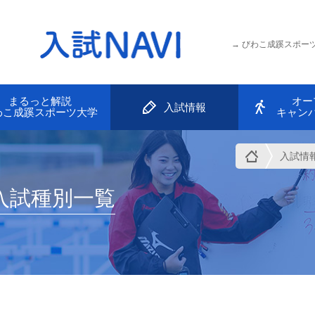
びわこ成蹊スポーツ
まるっと解説
オー
入試情報
わこ成蹊スポーツ大学
キャン
入試情
入試種別一覧