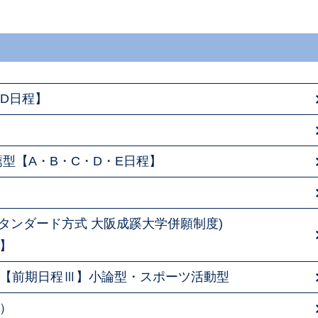
D日程】
型【A・B・C・D・E日程】
】
スタンダード方式 大阪成蹊大学併願制度)
】
【前期日程Ⅲ】小論型・スポーツ活動型
）