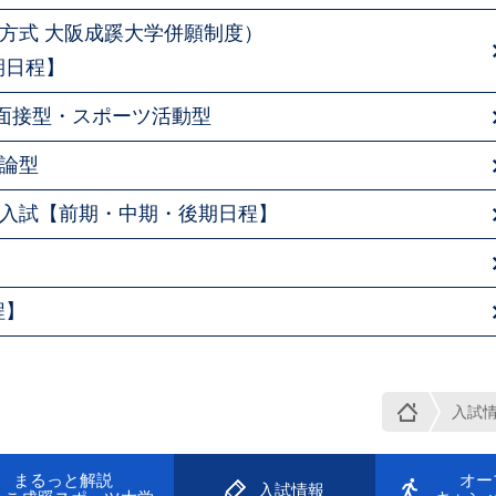
方式 大阪成蹊大学併願制度）
期日程】
面接型・スポーツ活動型
論型
入試【前期・中期・後期日程】
程】
入試
まるっと解説
オー
入試情報