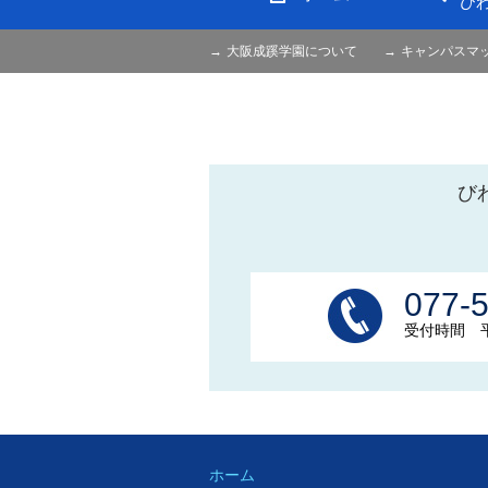
び
大阪成蹊学園について
キャンパスマ
び
077-
受付時間 平日
ホーム