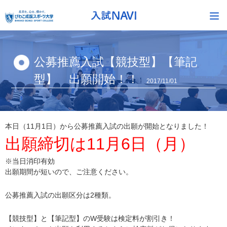
公募推薦入試【競技型】【筆記
型】 出願開始！！
2017/11/01
本日（11月1日）から公募推薦入試の出願が開始となりました！
出願締切は11月6日（月）
※当日消印有効
出願期間が短いので、ご注意ください。
公募推薦入試の出願区分は2種類。
【競技型】と【筆記型】のW受験は検定料が割引き！