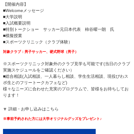
【開催内容】
■Welcomeメッセージ
■大学説明
■入試概要説明
■特別トークショー サッカー元日本代表 柿谷曜一朗 氏
■模擬授業
■スポーツクリニック（クラブ体験）
対象クラブ：男子サッカー、硬式野球（男子）
※スポーツクリニック対象外のクラブ見学も可能です(当日のクラブ
実施スケジュールをご確認ください）
■総合相談(入試相談、一人暮らし相談、学生生活相談、現役びわス
ポ生とのフリートークカフェなど)
様々なニーズに合わせた充実のプログラムで、皆様をお待ちしてお
ります！
🔽 詳細・お申し込みはこちら
※事前予約された方には大学オリジナルグッズをプレゼント♪