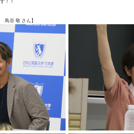
す！！
鳥谷 敬 さん】