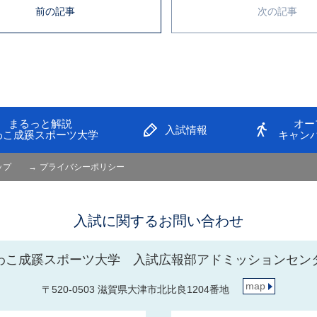
前の記事
次の記事
まるっと解説
オー
入試情報
わこ成蹊スポーツ大学
キャン
ップ
プライバシーポリシー
入試に関するお問い合わせ
わこ成蹊スポーツ大学 入試広報部アドミッションセン
map
〒520-0503 滋賀県大津市北比良1204番地