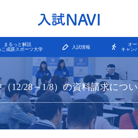
まるっと解説
オー
入試情報
わこ成蹊スポーツ大学
キャン
12/28～1/8）の資料請求につ