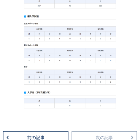
前の記事
次の記事