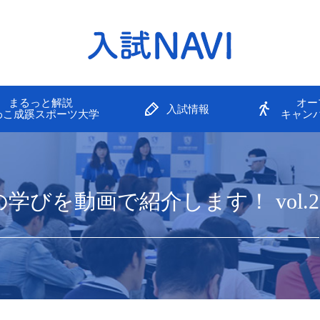
まるっと解説
オー
入試情報
わこ成蹊スポーツ大学
キャン
学びを動画で紹介します！ vol.2