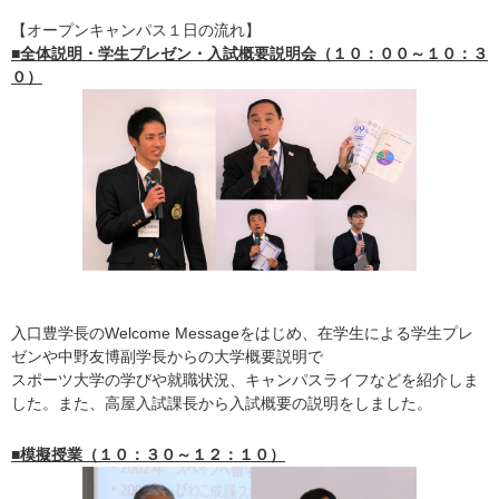
【オープンキャンパス１日の流れ】
■全体説明・学生プレゼン・入試概要説明会（１０：００～１０：３
０）
入口豊学長のWelcome Messageをはじめ、在学生による学生プレ
ゼンや中野友博副学長からの大学概要説明で
スポーツ大学の学びや就職状況、キャンパスライフなどを紹介しま
した。また、高屋入試課長から入試概要の説明をしました。
■模擬授業（１０：３０～１２：１０）