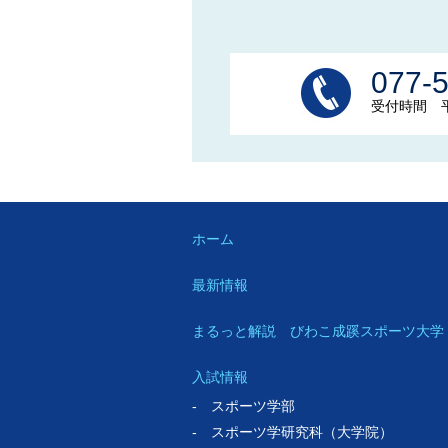
077-
受付時間 平日
ホーム
最新情報
まるっと解説 びわこ成蹊スポーツ大学
入試情報
- スポーツ学部
- スポーツ学研究科（大学院）