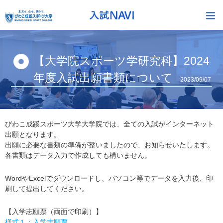
【大学院スポーツ学研究科】2024
年度入試出願書類について
2023/09/07
びわこ成蹊スポーツ大学大学院では、全ての入試がインターネット
出願となります。
出願に必要な書類の準備が整いましたので、お知らせいたします。
各書類はデータ入力で作成しても構いません。
WordやExcelでダウンロードし、パソコン等でデータを入力後、印
刷して提出してください。
【入学志願票（両面で印刷）】
様式１：入学志願票