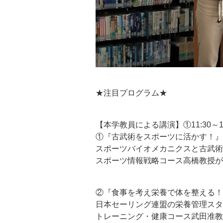
★注目プログラム★
【本学教員による講演】①11:30～12:0
①『古武術をスポーツに活かす！』
スポーツバイオメカニクスと古武術
スポーツ情報戦略コース高橋教授が
②『食事を考え栄養で体を整える！
日本セーリング連盟の栄養管理スタ
トレーニング・健康コース武田准教