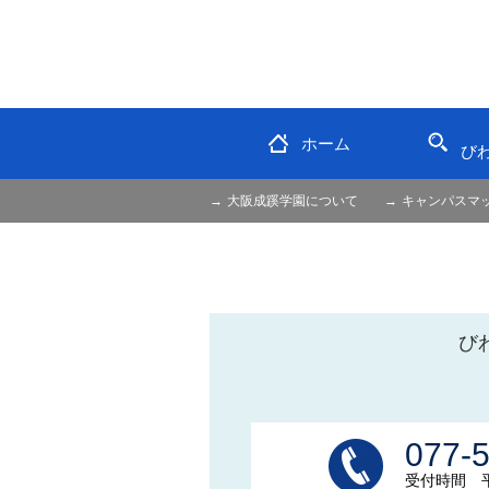
ホーム
び
大阪成蹊学園について
キャンパスマ
び
077-
受付時間 平日